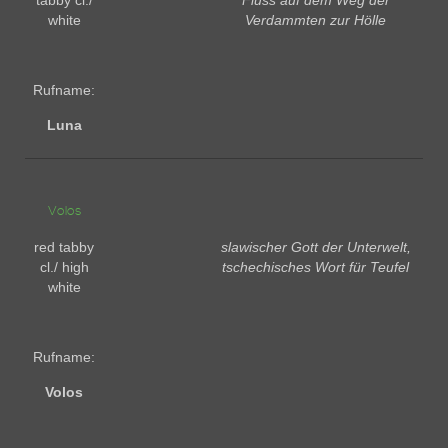
tabby cl./
Fluss auf dem Weg der
white
Verdammten zur Hölle
Rufname:
Luna
Volos
red tabby
slawischer Gott der Unterwelt,
cl./ high
tschechisches Wort für Teufel
white
Rufname:
Volos