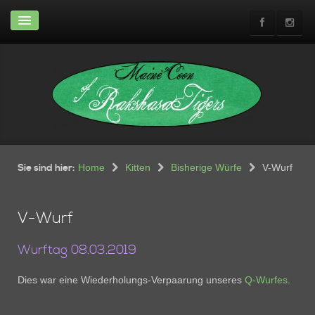
Home
News & Infos
News
Abgabeinfos
Rasse-Infos
Shows
Wir
Wohnung
Sie sind hier:
Home
Kitten
Bisherige Würfe
V-Wurf
Neuwagen günstig zu
verkaufen
V-Wurf
Die Crew
Unsere Crew
Wurftag 08.03.2019
Ehemalige
Dies war eine Wiederholungs-Verpaarung unseres
Q-Wurfes
.
Kitten
Aktueller Wurf