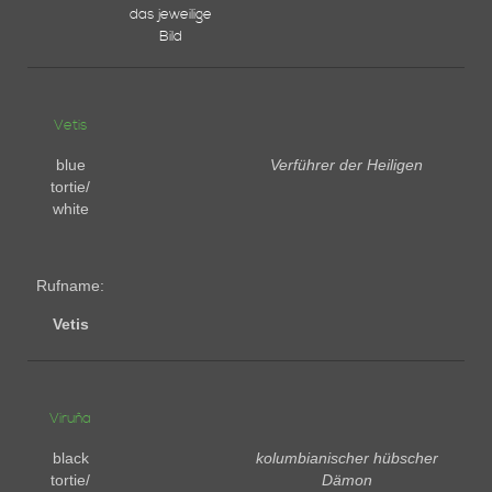
das jeweilige
Bild
Vetis
blue
Verführer der Heiligen
tortie/
white
Rufname:
Vetis
Viruña
black
kolumbianischer hübscher
tortie/
Dämon