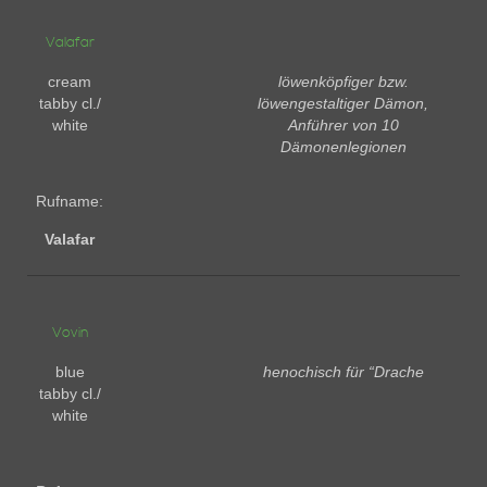
Valafar
cream
löwenköpfiger bzw.
tabby cl./
löwengestaltiger Dämon,
white
Anführer von 10
Dämonenlegionen
Rufname:
Valafar
Vovin
blue
henochisch für “Drache
tabby cl./
white