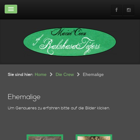
Home
News & Infos
News
Abgabeinfos
Rasse-Infos
Shows
Wir
Wohnung
Sie sind hier:
Home
Die Crew
Ehemalige
Neuwagen günstig zu
verkaufen
Ehemalige
Die Crew
Um Genaueres zu erfahren bitte auf die Bilder klicken.
Unsere Crew
Ehemalige
Kitten
Aktueller Wurf