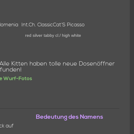
ilomenia
Int.Ch. ClassicCat’S Picasso
red silver tabby cl./ high white
lle Kitten haben tolle neue Dosenöffner
funden!
e Wurf-Fotos
Bedeutung des Namens
ck auf