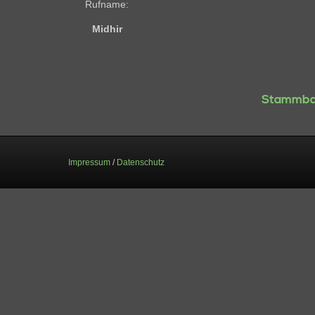
Rufname:
Midhir
Stammba
Impressum
/
Datenschutz