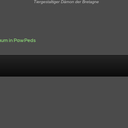
Tiergestaltiger Dämon der Bretagne
um in PawPeds