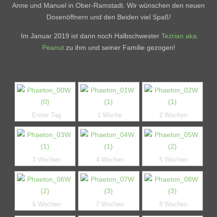
Anne und Manuel in Ober-Ramstadt. Wir wünschen den neuen
Planung
Dosenöffnern und den Beiden viel Spaß!
Bisherige Würfe
Links
Im Januar 2019 ist dann noch Halbschwester
Tezrian aka
Peanut
zu ihm und seiner Familie gezogen!
Kontakt
Erster Tag
1 Woche
2 Wochen
3 Wochen
4 Wochen
5 Wochen
6 Wochen
7 Wochen
8 Wochen