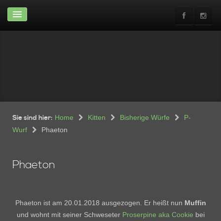
Home
News & Infos
News
Abgabeinfos
Rasse-Infos
Shows
Wir
Wohnung
Sie sind hier:
Home
Kitten
Bisherige Würfe
P-
Wurf
Phaeton
Neuwagen günstig zu
verkaufen
Die Crew
Phaeton
Unsere Crew
Ehemalige
Kitten
Phaeton ist am 20.01.2018 ausgezogen. Er heißt nun
Muffin
und wohnt mit seiner Schweseter
Proserpine aka Cookie
bei
Aktueller Wurf