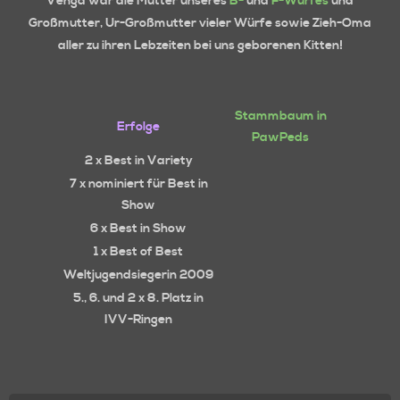
Venga war die Mutter unseres
B-
und
F-Wurfes
und
Großmutter, Ur-Großmutter vieler Würfe sowie Zieh-Oma
aller zu ihren Lebzeiten bei uns geborenen Kitten!
Stammbaum in
Erfolge
PawPeds
2 x Best in Variety
7 x nominiert für Best in
Show
6 x Best in Show
1 x Best of Best
Weltjugendsiegerin 2009
5., 6. und 2 x 8. Platz in
IVV-Ringen