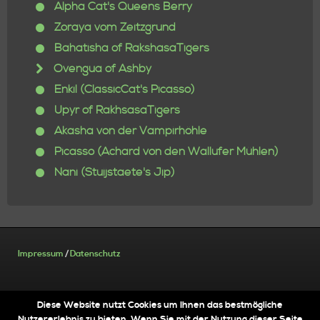
Alpha Cat's Queens Berry
Zoraya vom Zeitzgrund
Bahatisha of RakshasaTigers
Ovengua of Ashby
Enkil (ClassicCat's Picasso)
Upyr of RakhsasaTigers
Akasha von der Vampirhöhle
Picasso (Achard von den Wallufer Mühlen)
Nani (Stuijstaete's Jip)
Impressum
/
Datenschutz
Diese Website nutzt Cookies um Ihnen das bestmögliche
Nutzererlebnis zu bieten. Wenn Sie mit der Nutzung dieser Seite