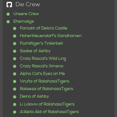
Die Crew
Unsere Crew
Ehemalige
Farookh of Delia's Castle
HohenNeuendorf's Gandharven
Foxhilltiger's Tinkerbell
Sookie of Ashby
Crazy Rascal's Wild Ling
Crazy Rascal's Ximeno
Alpha Cat's Eyez on Me
Viruña of RakshasaTigers
Raksesa of RakshasaTigers
Deino of Ashby
Li Lolovivi of RakshasaTigers
A'Aleto Akili of RakshasaTigers