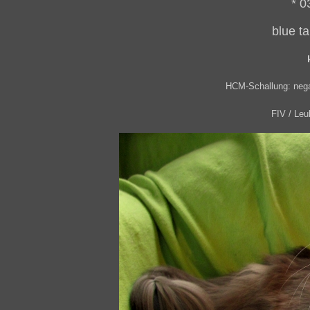
* 0
blue ta
HCM-Schallung: neg
FIV / Leu