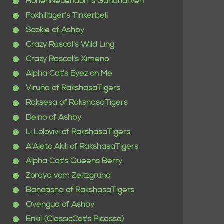
HohenNeuendorf's Gandharven
Foxhilltiger's Tinkerbell
Sookie of Ashby
Crazy Rascal's Wild Ling
Crazy Rascal's Ximeno
Alpha Cat's Eyez on Me
Viruña of RakshasaTigers
Raksesa of RakshasaTigers
Deino of Ashby
Li Lolovivi of RakshasaTigers
A'Aleto Akili of RakshasaTigers
Alpha Cat's Queens Berry
Zoraya vom Zeitzgrund
Bahatisha of RakshasaTigers
Ovengua of Ashby
Enkil (ClassicCat's Picasso)