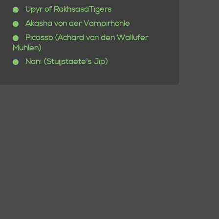
Upyr of RakhsasaTigers
Akasha von der Vampirhöhle
Picasso (Achard von den Wallufer
Mühlen)
Nani (Stuijstaete's Jip)