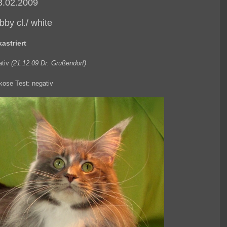
3.02.2009
bby cl./ white
kastriert
ativ
(21.12.09 Dr. Grußendorf)
kose Test: negativ