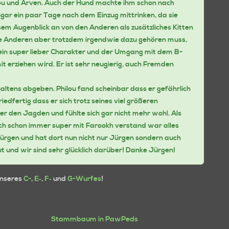
lou und Arven. Auch der Hund machte ihm schon nach
sogar ein paar Tage nach dem Einzug mittrinken, da sie
em Augenblick an von den Anderen als zusätzliches Kitten
die Anderen aber trotzdem irgendwie dazu gehören muss,
d sein super lieber Charakter und der Umgang mit dem B-
t erziehen wird. Er ist sehr neugierig, auch Fremden
haltens abgeben. Philou fand scheinbar dass er gefährlich
 friedfertig dass er sich trotz seines viel größeren
unter den Jagden und fühlte sich gar nicht mehr wohl. Als
ich schon immer super mit Farookh verstand war alles
ürgen und hat dort nun nicht nur Jürgen sondern auch
 und wir sind sehr glücklich darüber! Danke Jürgen!
unseres
C-
,
E-
,
F-
und
G-Wurfes
!
Stammbaum in PawPeds