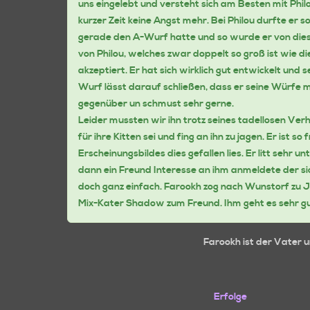
uns eingelebt und versteht sich am Besten mit Phi
kurzer Zeit keine Angst mehr. Bei Philou durfte er 
gerade den A-Wurf hatte und so wurde er von dies
von Philou, welches zwar doppelt so groß ist wie 
akzeptiert. Er hat sich wirklich gut entwickelt un
Wurf lässt darauf schließen, dass er seine Würfe mi
gegenüber un schmust sehr gerne.
Leider mussten wir ihn trotz seines tadellosen Ver
für ihre Kitten sei und fing an ihn zu jagen. Er ist so
Erscheinungsbildes dies gefallen lies. Er litt sehr 
dann ein Freund Interesse an ihm anmeldete der s
doch ganz einfach. Farookh zog nach Wunstorf zu J
Mix-Kater Shadow zum Freund. Ihm geht es sehr gut
Farookh ist der Vater 
Erfolge