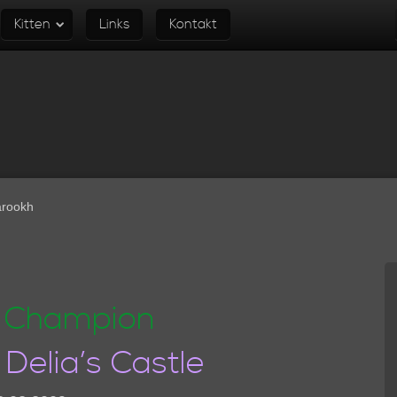
Kitten
Links
Kontakt
arookh
 Champion
Delia’s Castle