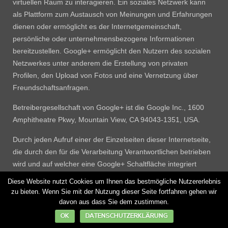
virtuellen Raum zu interagieren. Ein soziales Netzwerk kann
als Plattform zum Austausch von Meinungen und Erfahrungen
dienen oder ermöglicht es der Internetgemeinschaft,
persönliche oder unternehmensbezogene Informationen
bereitzustellen. Google+ ermöglicht den Nutzern des sozialen
Netzwerkes unter anderem die Erstellung von privaten
Profilen, den Upload von Fotos und eine Vernetzung über
Freundschaftsanfragen.
Betreibergesellschaft von Google+ ist die Google Inc., 1600
Amphitheatre Pkwy, Mountain View, CA 94043-1351, USA.
Durch jeden Aufruf einer der Einzelseiten dieser Internetseite,
die durch den für die Verarbeitung Verantwortlichen betrieben
wird und auf welcher eine Google+ Schaltfläche integriert
wurde, wird der Internetbrowser auf dem
Diese Website nutzt Cookies um Ihnen das bestmögliche Nutzererlebnis
informationstechnologischen System der betroffenen Person
zu bieten. Wenn Sie mit der Nutzung dieser Seite fortfahren gehen wir
automatisch durch die jeweilige Google+ Schaltfläche
davon aus dass Sie dem zustimmen.
veranlasst, eine Darstellung der entsprechenden Google+
OK
DATENSCHUTZERKLÄRUNG
Schaltfläche von Google herunterzuladen. Im Rahmen dieses