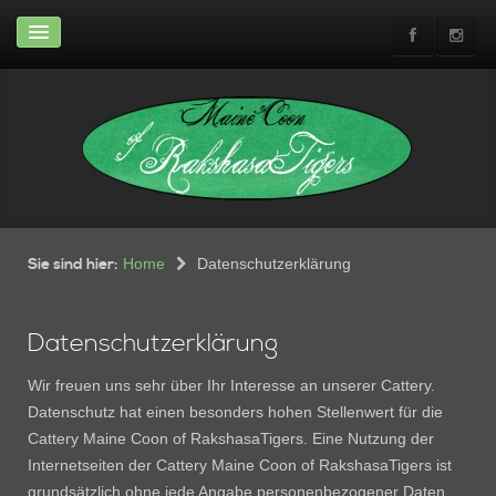
Home
News & Infos
News
Abgabeinfos
Rasse-Infos
Shows
Wir
Wohnung
Sie sind hier:
Home
Datenschutzerklärung
Neuwagen günstig zu
verkaufen
Datenschutzerklärung
Die Crew
Wir freuen uns sehr über Ihr Interesse an unserer Cattery.
Unsere Crew
Datenschutz hat einen besonders hohen Stellenwert für die
Ehemalige
Cattery Maine Coon of RakshasaTigers. Eine Nutzung der
Kitten
Internetseiten der Cattery Maine Coon of RakshasaTigers ist
Aktueller Wurf
grundsätzlich ohne jede Angabe personenbezogener Daten